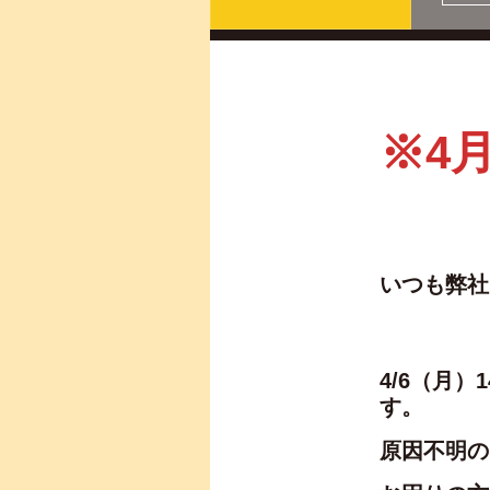
※4
いつも弊社
4/6（月
す。
原因不明の